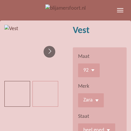
Ga
direct
naar
Vest
de
hoofdinhoud
Maat
Merk
Staat