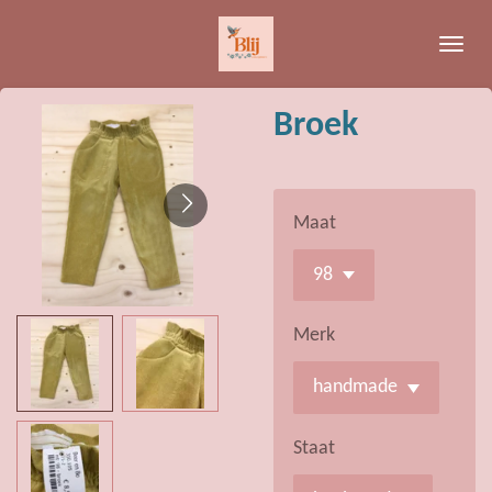
Ga
direct
naar
de
Broek
hoofdinhoud
Maat
Merk
Staat