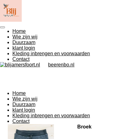
Ga
direct
naar
de
hoofdinhoud
Home
Wie zijn wij
Duurzaam
klant login
Kleding inbrengen en voorwaarden
Contact
beerenbo.nl
Home
Wie zijn wij
Duurzaam
klant login
Kleding inbrengen en voorwaarden
Contact
Broek