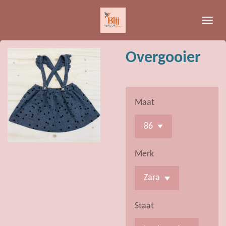
Ga
direct
naar
de
Overgooier
hoofdinhoud
Maat
Merk
Staat