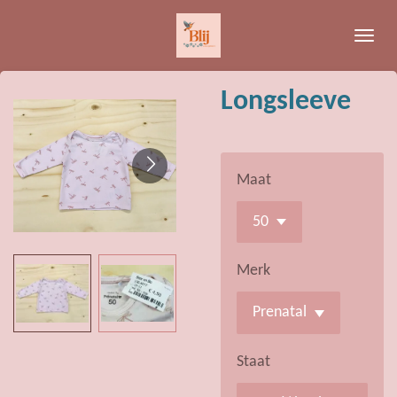
Ga
direct
naar
de
Longsleeve
hoofdinhoud
Maat
Merk
Staat