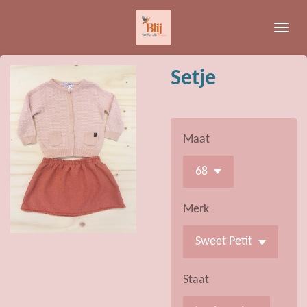
Ga
direct
naar
de
Setje
hoofdinhoud
Maat
Merk
Staat