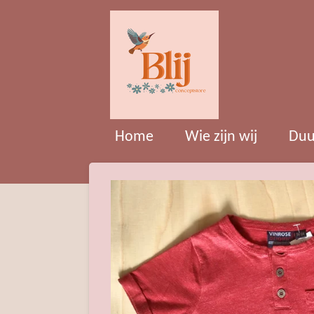
Ga
direct
naar
de
hoofdinhoud
Home
Wie zijn wij
Duu