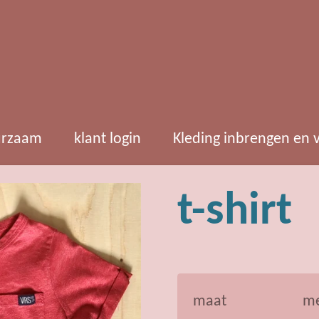
rzaam
klant login
Kleding inbrengen en
t-shirt
maat
m