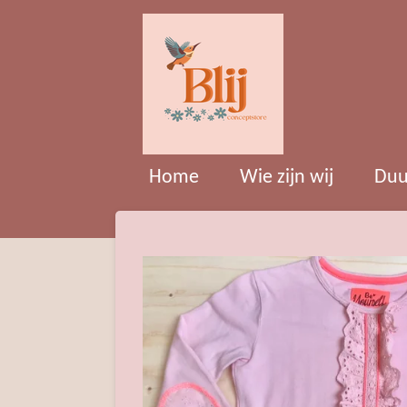
Ga
direct
naar
de
hoofdinhoud
Home
Wie zijn wij
Duu