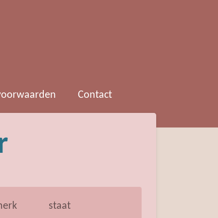
 voorwaarden
Contact
r
erk
staat