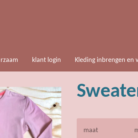
rzaam
klant login
Kleding inbrengen en
Sweate
maat
m