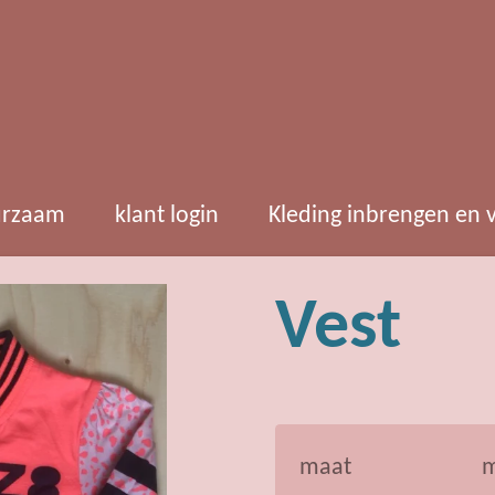
rzaam
klant login
Kleding inbrengen en
Vest
maat
m