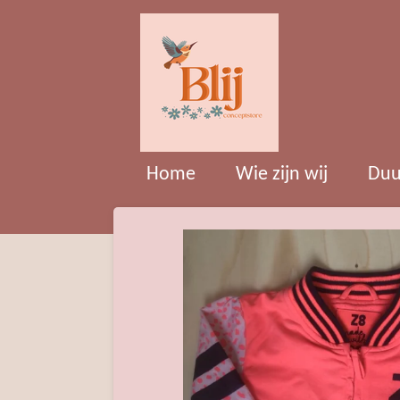
Ga
direct
naar
de
hoofdinhoud
Home
Wie zijn wij
Duu