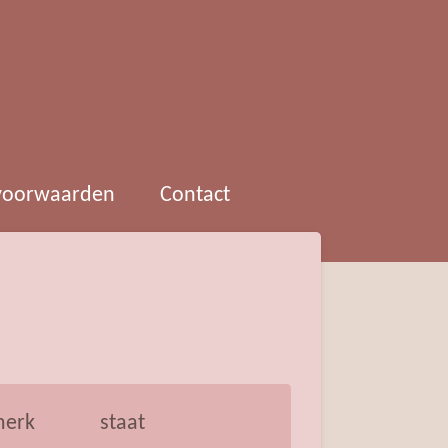
 voorwaarden
Contact
erk
staat