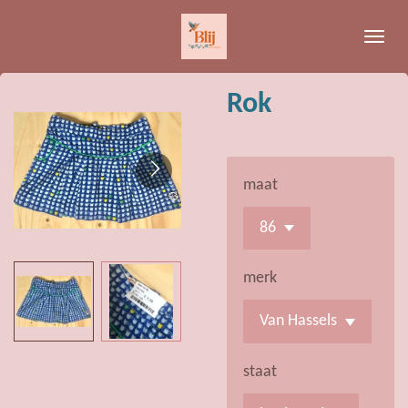
Ga
direct
naar
de
Rok
hoofdinhoud
maat
merk
staat