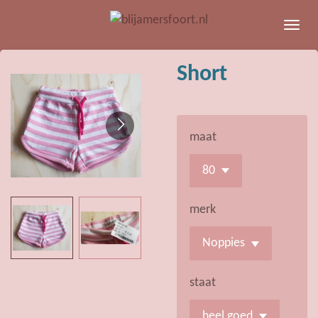
Ga
direct
naar
Short
de
hoofdinhoud
maat
merk
staat