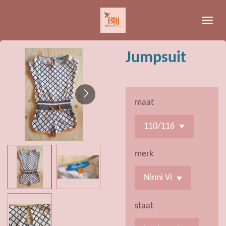
Ga
direct
naar
de
Jumpsuit
hoofdinhoud
maat
merk
staat