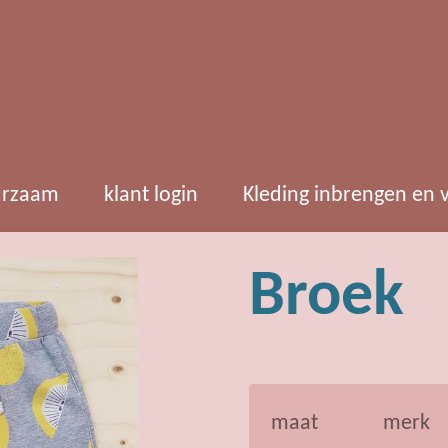
rzaam
klant login
Kleding inbrengen en
Broek
maat
merk