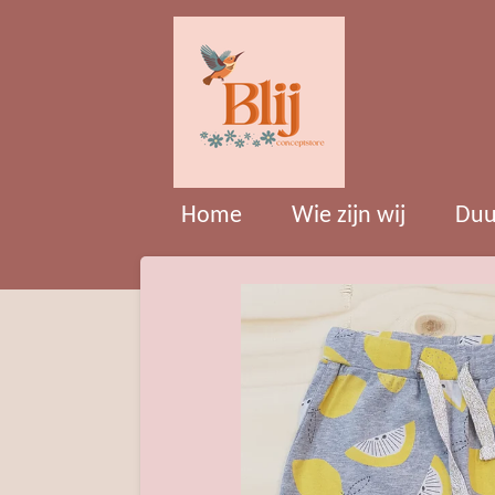
Ga
direct
naar
de
hoofdinhoud
Home
Wie zijn wij
Duu