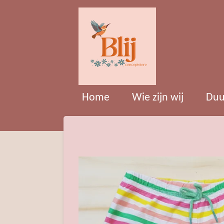
Ga
direct
naar
de
hoofdinhoud
Home
Wie zijn wij
Duu