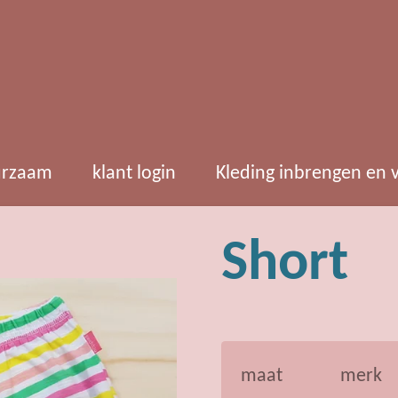
rzaam
klant login
Kleding inbrengen en
Short
maat
merk