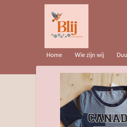
Ga
direct
naar
de
hoofdinhoud
Home
Wie zijn wij
Duu