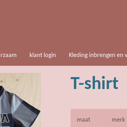
rzaam
klant login
Kleding inbrengen en
T-shirt
maat
merk