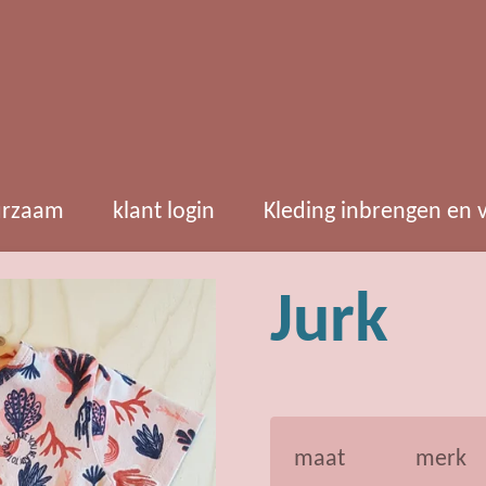
rzaam
klant login
Kleding inbrengen en
Jurk
maat
merk