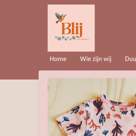
Ga
direct
naar
de
hoofdinhoud
Home
Wie zijn wij
Duu