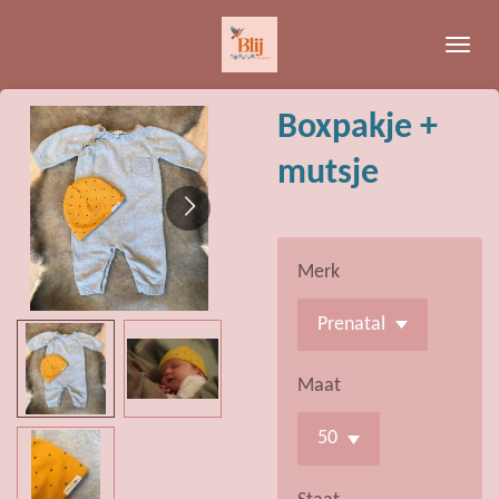
Ga
direct
naar
de
Boxpakje +
hoofdinhoud
mutsje
Merk
Maat