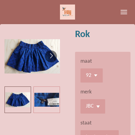
Ga
direct
naar
de
Rok
hoofdinhoud
maat
merk
staat