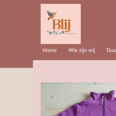
Ga
direct
naar
de
hoofdinhoud
Home
Wie zijn wij
Duu