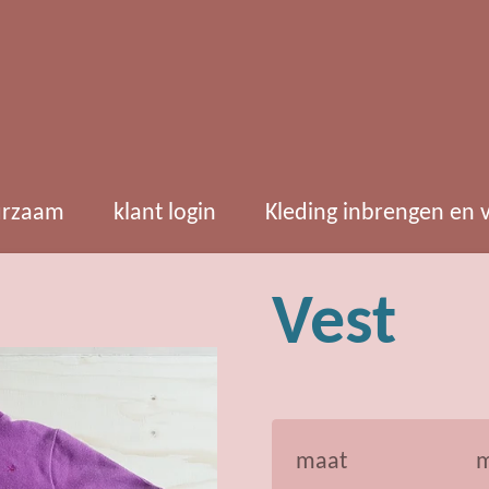
rzaam
klant login
Kleding inbrengen en
Vest
maat
m