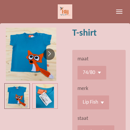
Ga
direct
naar
de
T-shirt
hoofdinhoud
maat
merk
staat