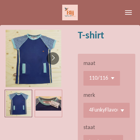
Ga
direct
naar
de
T-shirt
hoofdinhoud
maat
merk
staat