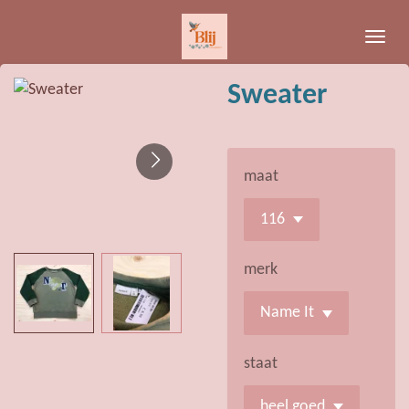
Ga
direct
naar
Sweater
de
hoofdinhoud
maat
merk
staat