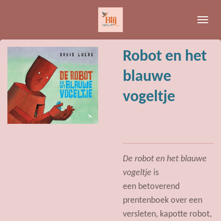
Ga
direct
naar
de
Robot en het
hoofdinhoud
blauwe
vogeltje
De robot en het blauwe
vogeltje
is
een betoverend
prentenboek over een
versleten, kapotte robot,