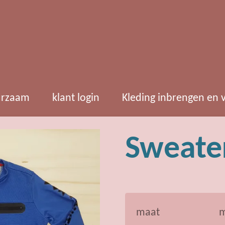
rzaam
klant login
Kleding inbrengen en
Sweate
maat
m