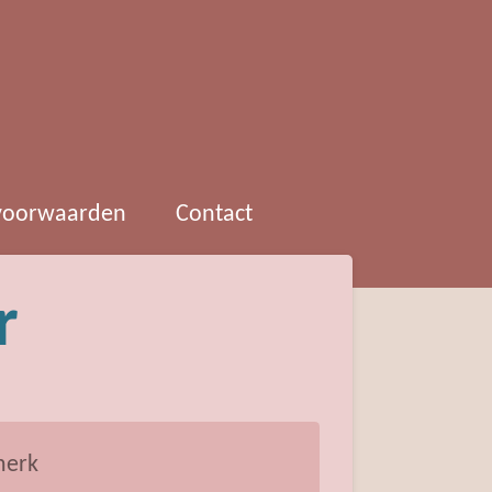
 voorwaarden
Contact
r
erk