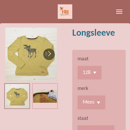
Ga
direct
naar
de
Longsleeve
hoofdinhoud
maat
merk
staat