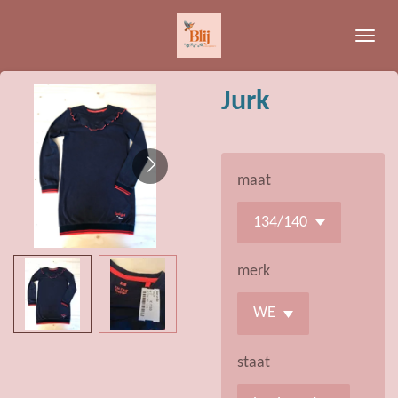
Ga
direct
naar
de
Jurk
hoofdinhoud
maat
merk
staat