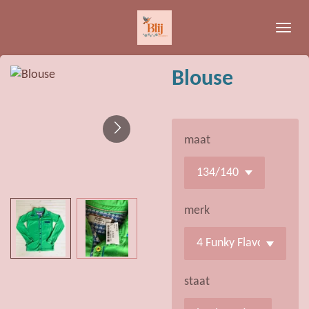
Ga
direct
naar
de
Blouse
hoofdinhoud
maat
merk
staat