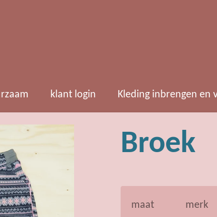
rzaam
klant login
Kleding inbrengen en
Broek
maat
merk