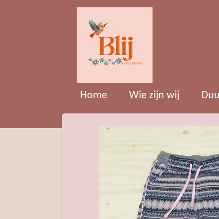
Ga
direct
naar
de
hoofdinhoud
Home
Wie zijn wij
Duu