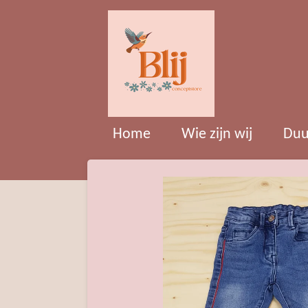
Ga
direct
naar
de
hoofdinhoud
Home
Wie zijn wij
Duu