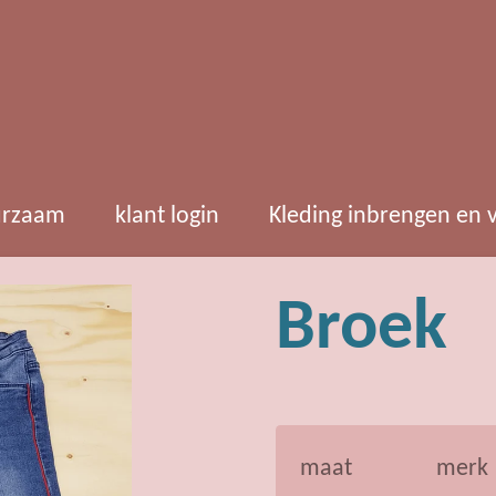
rzaam
klant login
Kleding inbrengen en
Broek
maat
merk