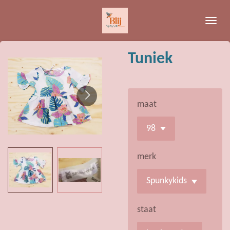
Ga
direct
naar
de
Tuniek
hoofdinhoud
maat
merk
staat