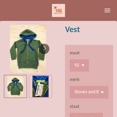
Ga
direct
naar
de
Vest
hoofdinhoud
maat
merk
staat