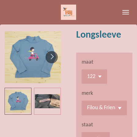
Ga
direct
naar
de
Longsleeve
hoofdinhoud
maat
merk
staat