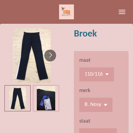
Ga
direct
naar
de
Broek
hoofdinhoud
maat
merk
staat