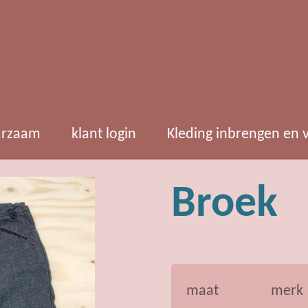
rzaam
klant login
Kleding inbrengen en
Broek
maat
merk