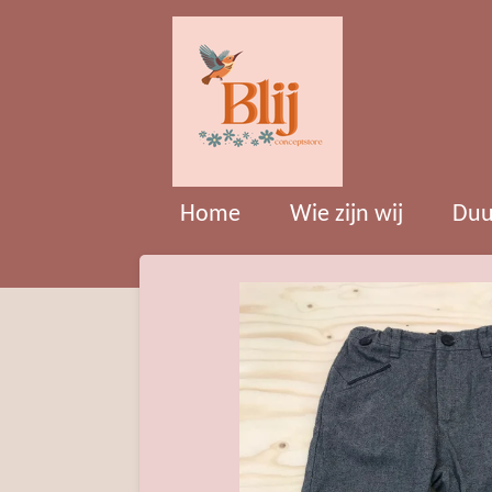
Ga
direct
naar
de
hoofdinhoud
Home
Wie zijn wij
Duu