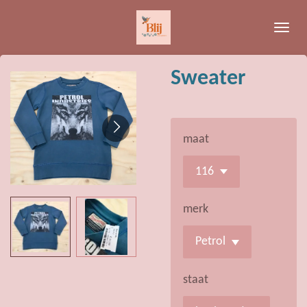
Ga
direct
naar
de
Sweater
hoofdinhoud
maat
merk
staat