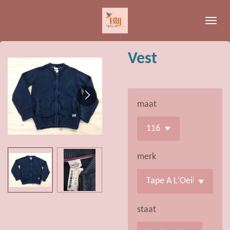
Ga
direct
naar
de
Vest
hoofdinhoud
maat
merk
staat