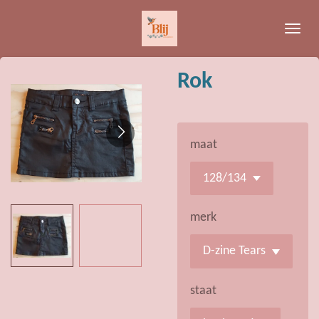
Ga
direct
naar
de
Rok
hoofdinhoud
maat
merk
staat