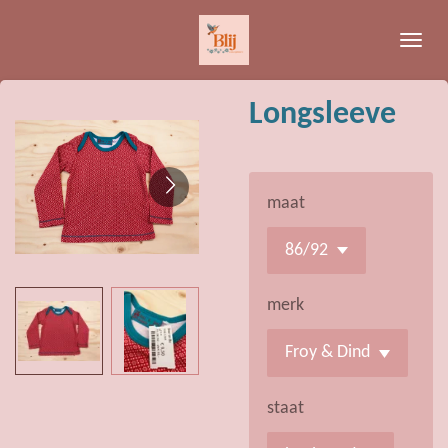
Ga
direct
naar
de
Longsleeve
hoofdinhoud
maat
merk
staat