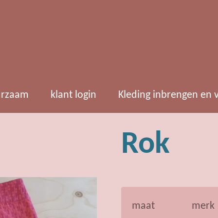
rzaam
klant login
Kleding inbrengen en
Rok
maat
merk