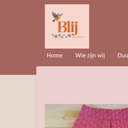
Ga
direct
naar
de
hoofdinhoud
Home
Wie zijn wij
Duu