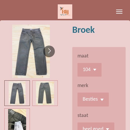
Ga
direct
naar
Broek
de
hoofdinhoud
maat
merk
staat