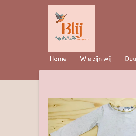
Ga
direct
naar
de
hoofdinhoud
Home
Wie zijn wij
Duu