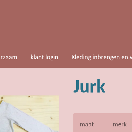
rzaam
klant login
Kleding inbrengen en
Jurk
maat
merk