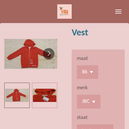
Ga
direct
naar
de
Vest
hoofdinhoud
maat
merk
staat