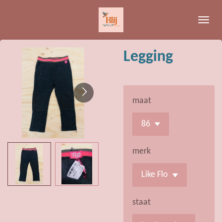
Ga
direct
naar
de
Legging
hoofdinhoud
maat
merk
staat