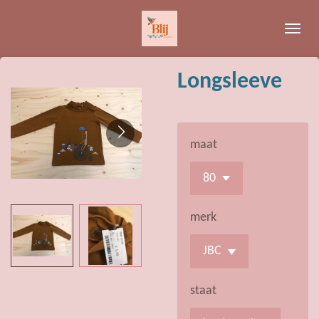
Ga
direct
naar
de
Longsleeve
hoofdinhoud
maat
merk
staat