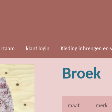
rzaam
klant login
Kleding inbrengen en
Broek
maat
merk