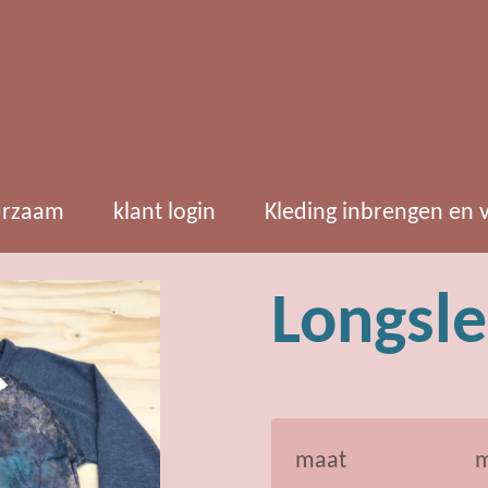
rzaam
klant login
Kleding inbrengen en
Longsl
maat
m