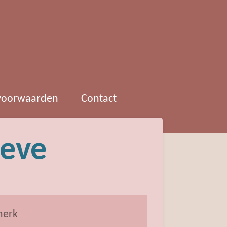
 voorwaarden
Contact
eeve
erk