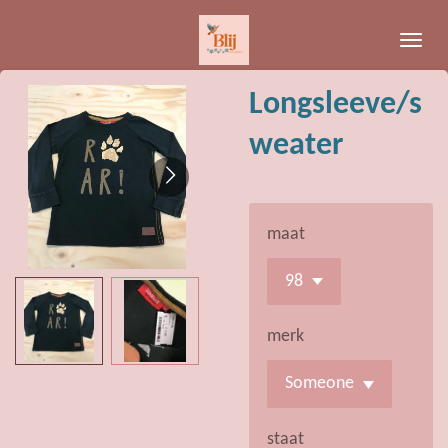
Ga
direct
naar
Longsleeve/s
de
hoofdinhoud
weater
maat
merk
staat