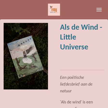
Ga
direct
naar
de
Als de Wind -
hoofdinhoud
Little
Universe
Een poëtische
liefdesbrief aan de
natuur
'Als de wind' is een